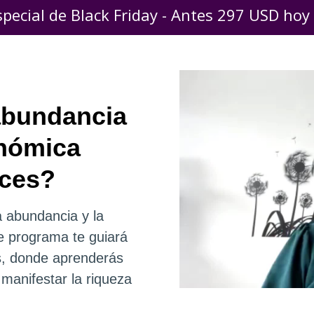
special de Black Friday - Antes 297 USD hoy
 abundancia
onómica
eces?
a abundancia y la
e programa te guiará
as, donde aprenderás
manifestar la riqueza